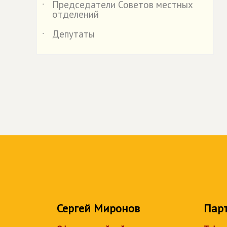
Председатели Советов местных
˙
отделений
Депутаты
˙
Сергей Миронов
Пар