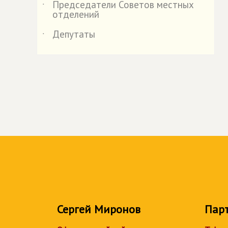
Председатели Советов местных
˙
отделений
Депутаты
˙
Сергей Миронов
Пар